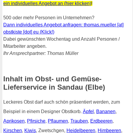
ein individuelles Angebot an (hier klicken)
!
500 oder mehr Personen im Unternehmen?
Dann individuelles Angebot anfragen: thomas.mueller [at]
obstkiste [dot] eu (Klick!)
Dabei gewünschten Wochentag und Anzahl Personen /
Mitarbeiter angeben.
Ihr Ansprechpartner: Thomas Müller
Inhalt im Obst- und Gemüse-
Lieferservice in Sandau (Elbe)
Leckeres Obst darf auch schön präsentiert werden, zum
Beispiel in einem Designer Obstkorb.
Äpfel
,
Bananen
,
Aprikosen
,
Pfirsiche
,
Pflaumen
,
Trauben
,
Erdbeeren
,
Kirschen
,
Kiwis
, Zwetschgen,
Heidelbeeren
,
Himbeeren
,