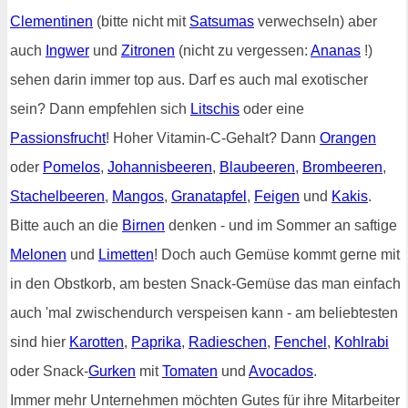
Clementinen
(bitte nicht mit
Satsumas
verwechseln) aber
auch
Ingwer
und
Zitronen
(nicht zu vergessen:
Ananas
!)
sehen darin immer top aus. Darf es auch mal exotischer
sein? Dann empfehlen sich
Litschis
oder eine
Passionsfrucht
! Hoher Vitamin-C-Gehalt? Dann
Orangen
oder
Pomelos
,
Johannisbeeren
,
Blaubeeren
,
Brombeeren
,
Stachelbeeren
,
Mangos
,
Granatapfel
,
Feigen
und
Kakis
.
Bitte auch an die
Birnen
denken - und im Sommer an saftige
Melonen
und
Limetten
! Doch auch Gemüse kommt gerne mit
in den Obstkorb, am besten Snack-Gemüse das man einfach
auch 'mal zwischendurch verspeisen kann - am beliebtesten
sind hier
Karotten
,
Paprika
,
Radieschen
,
Fenchel
,
Kohlrabi
oder Snack-
Gurken
mit
Tomaten
und
Avocados
.
Immer mehr Unternehmen möchten Gutes für ihre Mitarbeiter